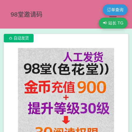
订单查询
98堂邀请码
📢 站长 TG

自动发货