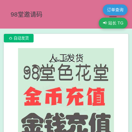
订单查询
98堂邀请码
📢 站长 TG

自动发货