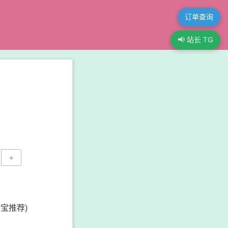
订单查询
📢 站长 TG
+
宝推荐)