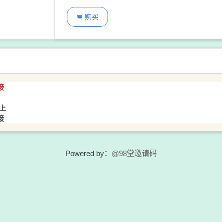
购买

接
上
接
Powered by：
@98堂邀请码